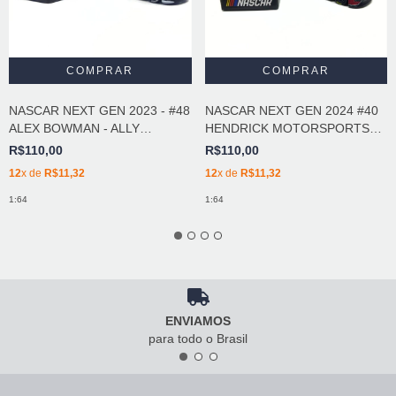
NASCAR NEXT GEN 2023 - #48
NASCAR NEXT GEN 2024 #40
ALEX BOWMAN - ALLY
HENDRICK MOTORSPORTS
DARLINGTON THROWBACK
40TH ANNIVERSARY
R$110,00
R$110,00
12
x de
R$11,32
12
x de
R$11,32
1:64
1:64
ENVIAMOS
para todo o Brasil